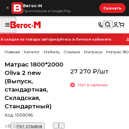
Вегос-М
×
Скачать
Приложение в Google Play
скидки на товары авторизуйтесь в Личном кабинете.
Дл
Главная
Каталог
Мебель
Спальня
Матрасы
Матрас 1800
Матрас 1800*2000
27 270 ₽/
шт
Oliva 2 new
(Выпуск,
Нет в наличии
стандартная,
Складская,
Стандартный)
Код:
1009096
0
Нет отзывов