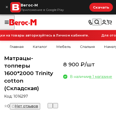
Вегос-М
×
Скачать
Приложение в Google Play
 на товары авторизуйтесь в Личном кабинете.
Для отоб
Главная
Каталог
Мебель
Спальня
Намат
Матрацы-
8 900 ₽/
шт
топперы
1600*2000 Trinity
В наличии
в 1 магазине
cotton
(Складская)
Код:
1016297
0
Нет отзывов