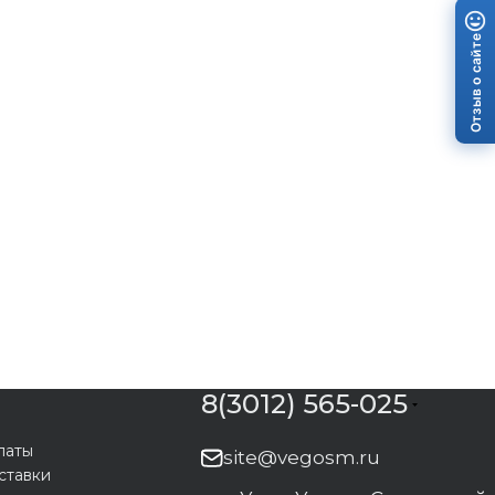
Отзыв о сайте
8(3012) 565-025
латы
site@vegosm.ru
ставки