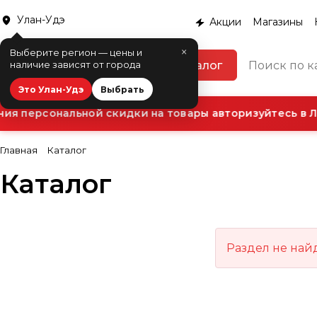
Улан-Удэ
Акции
Магазины
×
Выберите регион — цены и
Каталог
наличие зависят от города
Это Улан-Удэ
Выбрать
ия персональной скидки на товары авторизуйтесь в Л
Главная
Каталог
Каталог
Раздел не най