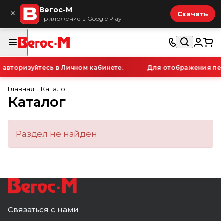
Вегос-М
×
Скачать
Приложение в Google Play
авторизуйтесь в Личном кабинете.
Для отображения пер
Главная
Каталог
Каталог
Раздел не найден
Связаться с нами