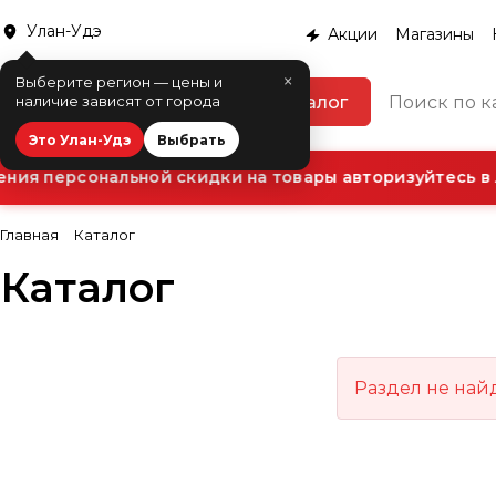
Улан-Удэ
Акции
Магазины
×
Выберите регион — цены и
Каталог
наличие зависят от города
Это Улан-Удэ
Выбрать
ния персональной скидки на товары авторизуйтесь в 
Главная
Каталог
Каталог
Раздел не най