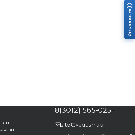
Отзыв о сайте
8(3012) 565-025
латы
site@vegosm.ru
ставки