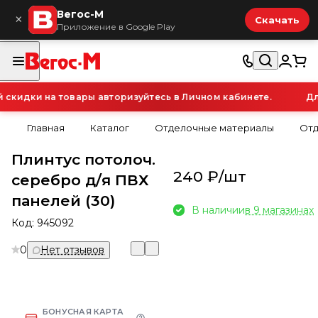
Вегос-М
×
Скачать
Приложение в Google Play
кидки на товары авторизуйтесь в Личном кабинете.
Для
Главная
Каталог
Отделочные материалы
Отд
Плинтус потолоч.
240 ₽/
шт
серебро д/я ПВХ
панелей (30)
В наличии
в 9 магазинах
Код:
945092
0
Нет отзывов
БОНУСНАЯ КАРТА