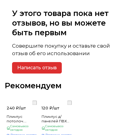
У этого товара пока нет
отзывов, но вы можете
быть первым
Совершите покупку и оставьте свой
отзыв об его использовании
Написать отзыв
Рекомендуем
240 ₽/
шт
120 ₽/
шт
Плинтус
Плинтус д/
потолоч.
панелей ПВХ
золото д/я ПВХ
(30 шт) (галтель)
Самовывоз
Самовывоз
панелей (30)
сегодня
сегодня
Доставка завтра
Доставка завтра