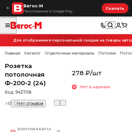
Вегос-М
×
Скачать
Приложение в Google Play
Для отображения персональной скидки на товары автори
Главная
Каталог
Отделочные материалы
Потолки
Потол
Розетка
278 ₽/
шт
потолочная
Ф-200-2 (24)
Нет в наличии
Код:
943708
0
Нет отзывов
БОНУСНАЯ КАРТА