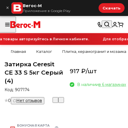
Вегос-М
×
Скачать
Приложение в Google Play
овары авторизуйтесь в Личном кабинете.
Для отображе
Главная
Каталог
Плитка, керамогранит и мозаика
Затирка Ceresit
917 ₽/
шт
CE 33 S 5кг Серый
(4)
В наличии
в 6 магазинах
Код:
907174
0
Нет отзывов
БОНУСНАЯ КАРТА