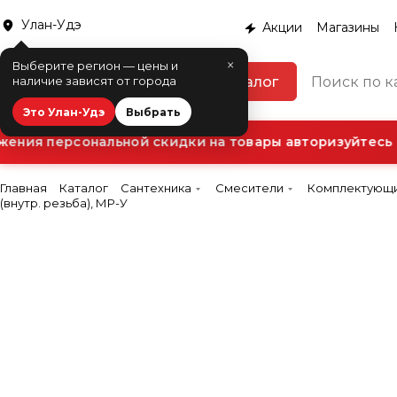
Улан-Удэ
Акции
Магазины
×
Выберите регион — цены и
Каталог
наличие зависят от города
Это Улан-Удэ
Выбрать
ния персональной скидки на товары авторизуйтесь в
Главная
Каталог
Сантехника
Смесители
Комплектующи
(внутр. резьба), МР-У