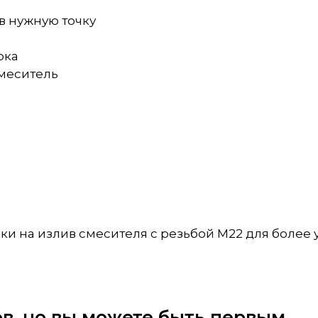
в нужную точку
ока
смеситель
и на излив смесителя с резьбой M22 для более 
вов, но вы можете быть первым