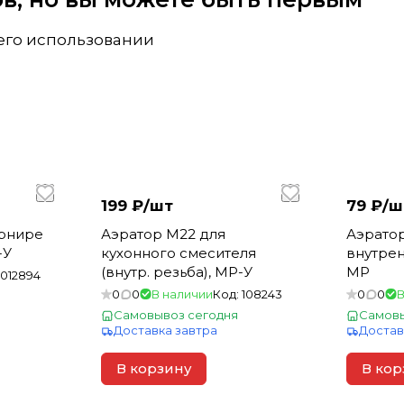
 его использовании
199 ₽/
шт
79 ₽/
ш
арнире
Аэратор М22 для
Аэратор
-У
кухонного смесителя
внутрен
(внутр. резьба), MP-У
MP
1012894
0
0
В наличии
Код:
108243
0
0
В
Самовывоз сегодня
Самовы
Доставка завтра
Достав
В корзину
В кор