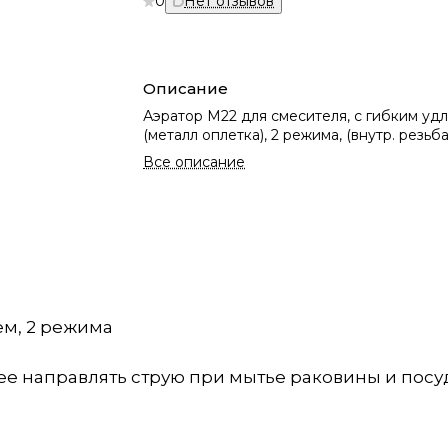
0
Нет отзывов
Описание
Аэратор М22 для смесителя, с гибким уд
(металл оплетка), 2 режима, (внутр. резьб
Все описание
ем, 2 режима
ее направлять струю при мытье раковины и пос