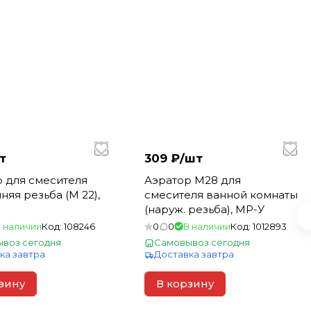
т
309 ₽/
шт
 для смесителя
Аэратор М28 для
няя резьба (М 22),
смесителя ванной комнаты
(наруж. резьба), MP-У
 наличии
Код:
108246
0
0
В наличии
Код:
1012893
воз сегодня
Самовывоз сегодня
ка завтра
Доставка завтра
зину
В корзину