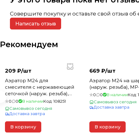
Совершите покупку и оставьте свой отзыв об
Написать отзыв
Рекомендуем
209 ₽/
шт
669 ₽/
шт
Аэратор М24 для
Аэратор М24 на ш
смесителя с нержавеющей
(наруж. резьба), MP
сеточкой (наруж. резьба),
0
0
В наличии
Код:
MP-У
0
0
В наличии
Код:
108251
Самовывоз сегодня
Доставка завтра
Самовывоз сегодня
Доставка завтра
В корзину
В корзину