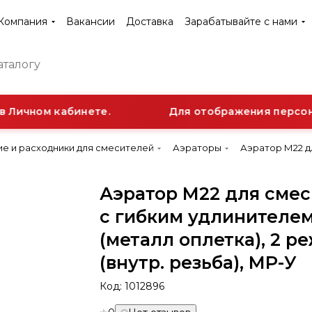
Компания
Вакансии
Доставка
Зарабатывайте с нами
 Личном кабинете.
Для отображения персонал
е и расходники для смесителей
Аэраторы
Аэратор М22 дл
Аэратор М22 для смес
с гибким удлинителе
(металл оплетка), 2 р
(внутр. резьба), МР-У
Код:
1012896