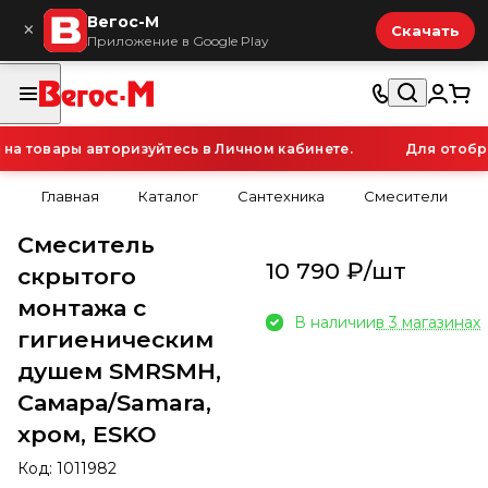
Вегос-М
×
Скачать
Приложение в Google Play
 товары авторизуйтесь в Личном кабинете.
Для отображ
Главная
Каталог
Сантехника
Смесители
Смеситель
10 790 ₽/
шт
скрытого
монтажа с
В наличии
в 3 магазинах
гигиеническим
душем SMRSMH,
Самара/Samara,
хром, ESKO
Код:
1011982