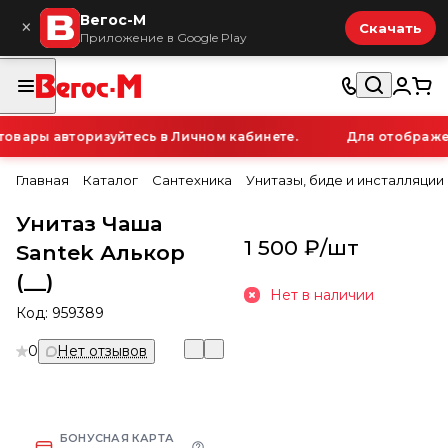
Вегос-М
×
Скачать
Приложение в Google Play
вары авторизуйтесь в Личном кабинете.
Для отображен
Главная
Каталог
Сантехника
Унитазы, биде и инсталляции
Унитаз Чаша
1 500 ₽/
шт
Santek Алькор
(__)
Нет в наличии
Код:
959389
0
Нет отзывов
БОНУСНАЯ КАРТА