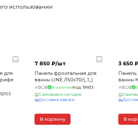
 его использовании
7 850 ₽/
шт
3 650 ₽
я для
Панель фронтальная для
Панель 
ерифе
ванны LINE /150х70/(_1_)
ванны К
0
0
В наличии
Код:
191613
0
0
В
152103
Самовывоз сегодня
Самовы
Доставка завтра
Достав
В корзину
В кор