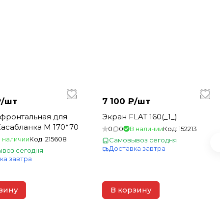
/
шт
7 100 ₽/
шт
фронтальная для
Экран FLAT 160(_1_)
асабланка М 170*70
0
0
В наличии
Код:
152213
 наличии
Код:
215608
Самовывоз сегодня
Доставка завтра
воз сегодня
ка завтра
зину
В корзину