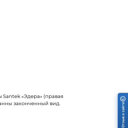
 Santek «Эдера» (правая
анны законченный вид.
Отзыв о сайте