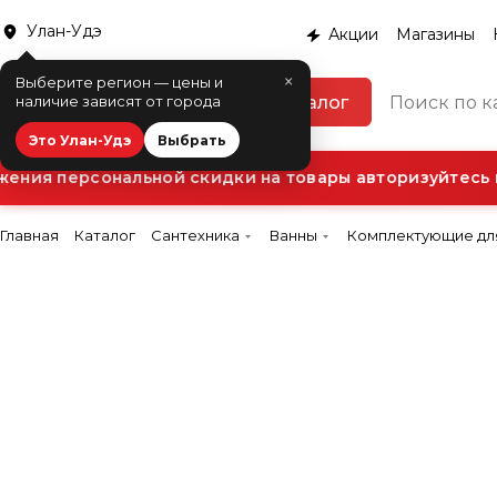
Улан-Удэ
Акции
Магазины
×
Выберите регион — цены и
Каталог
наличие зависят от города
Это Улан-Удэ
Выбрать
ния персональной скидки на товары авторизуйтесь в 
Главная
Каталог
Сантехника
Ванны
Комплектующие дл