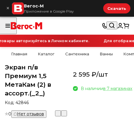
Вегос-М
×
Скачать
Приложение в Google Play
ары авторизуйтесь в Личном кабинете.
Для отображения
Главная
Каталог
Сантехника
Ванны
Комп
Экран п/в
2 595 ₽/
шт
Премиум 1,5
МетаКам (2) в
В наличии
в 7 магазинах
ассорт.(_2_)
Код:
42846
0
Нет отзывов