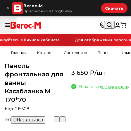
Вегос-М
×
Скачать
Приложение в Google Play
уйтесь в Личном кабинете.
Для отображения персональн
Главная
Каталог
Сантехника
Ванны
Комп
Панель
3 650 ₽/
шт
фронтальная для
ванны
В наличии
в 2 магазинах
Касабланка М
170*70
Код:
215608
0
Нет отзывов