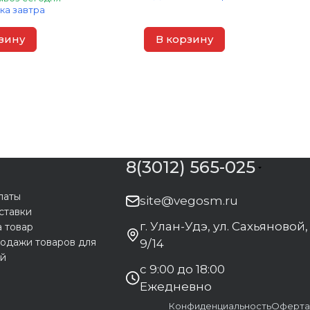
ка завтра
зину
В корзину
8(3012) 565-025
латы
site@vegosm.ru
ставки
г. Улан-Удэ, ул. Сахьяновой,
а товар
одажи товаров для
9/14
ей
с 9:00 до 18:00
Ежедневно
Конфиденциальность
Оферта