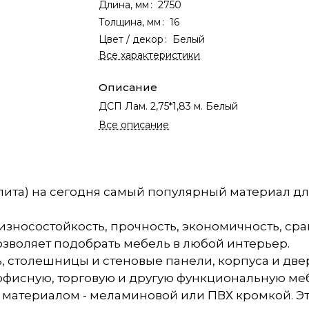
Длина, мм
:
2750
Толщина, мм
:
16
Цвет / декор
:
Белый
Все характеристики
Описание
ДСП Лам. 2,75*1,83 м. Белый
Все описание
ита) на сегодня самый популярный материал дл
зносостойкость, прочность, экономичность, срав
озволяет подобрать мебель в любой интерьер.
, столешницы и стеновые панели, корпуса и две
 офисную, торговую и другую функциональную ме
материалом - меламиновой или ПВХ кромкой. Э