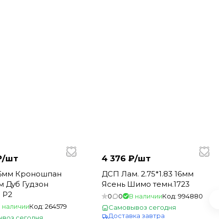
₽/
шт
4 376 ₽/
шт
6мм Кроношпан
ДСП Лам. 2.75*1.83 16мм
7м Дуб Гудзон
Ясень Шимо темн.1723
 Р2
0
0
В наличии
Код:
994880
 наличии
Код:
264579
Самовывоз сегодня
Доставка завтра
воз сегодня