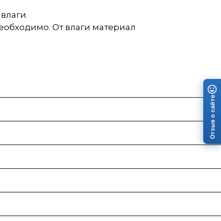
влаги.
еобходимо. От влаги материал
Отзыв о сайте