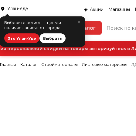
Улан-Удэ
Акции
Магазины
×
Выберите регион — цены и
Каталог
наличие зависят от города
Это Улан-Удэ
Выбрать
я персональной скидки на товары авторизуйтесь в Ли
Главная
Каталог
Стройматериалы
Листовые материалы
Л