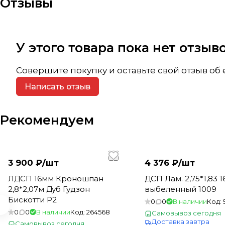
Отзывы
У этого товара пока нет отзы
Совершите покупку и оставьте свой отзыв об
Написать отзыв
Рекомендуем
3 900 ₽/
шт
4 376 ₽/
шт
ЛДСП 16мм Кроношпан
ДСП Лам. 2,75*1,83 
2,8*2,07м Дуб Гудзон
выбеленный 1009
Бискотти Р2
0
0
В наличии
Код:
0
0
В наличии
Код:
264568
Самовывоз сегодня
Доставка завтра
Самовывоз сегодня