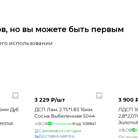
вов, но вы можете быть первым
 его использовании
3 229 ₽/
шт
3 900 
16мм Дуб
ДСП Лам. 2.75*1.83 16мм
ЛДСП 1
Сосна Выбеленная 5044
2,8*2,0
Золотой
995748
0
0
В наличии
Код:
108841
0
0
В
Самовывоз сегодня
Доставка завтра
Самовы