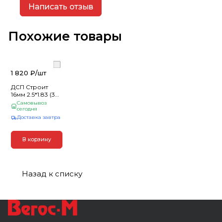
Написать отзыв
Похожие товары
1 820 ₽/
шт
ДСП Строит
16мм 2.5*1.83 (38)
Kronospan
Самовывоз
сегодня
Доставка завтра
В корзину
Назад к списку