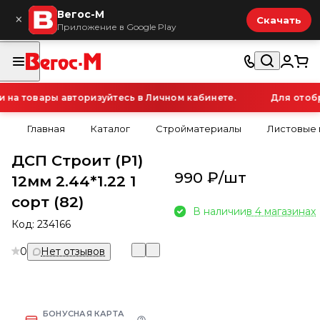
Вегос-М
×
Скачать
Приложение в Google Play
а товары авторизуйтесь в Личном кабинете.
Для отобра
Главная
Каталог
Стройматериалы
Листовые
ДСП Строит (Р1)
990 ₽/
шт
12мм 2.44*1.22 1
сорт (82)
В наличии
в 4 магазинах
Код:
234166
0
Нет отзывов
БОНУСНАЯ КАРТА