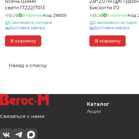
Ясень Шимо
2,8*2,07м Дуб Гудзо
светл.17222/7013
Бискотти Р2
0
0
В наличии
Код:
216929
0
0
В наличии
Код:
Самовывоз сегодня
Самовывоз сегодня
Доставка завтра
Доставка завтра
В корзину
В корзину
Назад к списку
Каталог
Акции
Связаться с нами