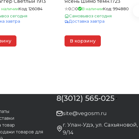
ггер Светлый 1913
Ясень Шимо темн.1723
 наличии
Код:
126084
0
0
В наличии
Код:
994880
воз сегодня
Самовывоз сегодня
ка завтра
Доставка завтра
зину
В корзину
8(3012) 565-025
латы
site@vegosm.ru
ставки
г. Улан-Удэ, ул. Сахьяновой,
а товар
одажи товаров для
9/14
ей