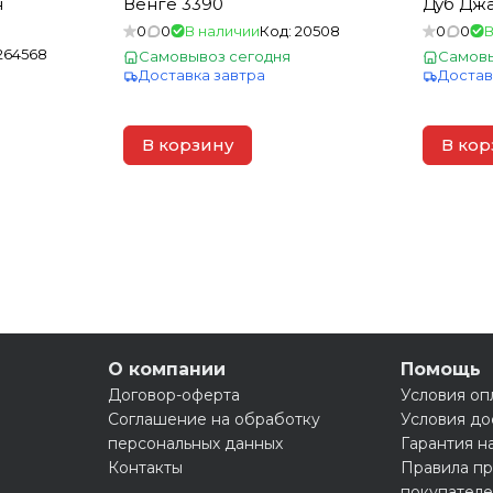
н
Венге 3390
Дуб Джа
0
0
В наличии
Код:
20508
0
0
В
264568
Самовывоз сегодня
Самовы
Доставка завтра
Достав
В корзину
В кор
О компании
Помощь
Договор-оферта
Условия оп
Соглашение на обработку
Условия до
персональных данных
Гарантия н
Контакты
Правила пр
покупател