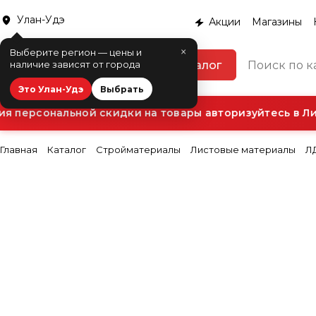
Улан-Удэ
Акции
Магазины
×
Выберите регион — цены и
Каталог
наличие зависят от города
Это Улан-Удэ
Выбрать
 персональной скидки на товары авторизуйтесь в Лич
Главная
Каталог
Стройматериалы
Листовые материалы
Л