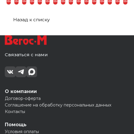
1,525*1,525
1,525*1,525
(100)
корзину
корзину
корзину
корзину
корзину
корзину
корзину
корзину
корзину
корзину
корзину
корзину
корзину
корзину
корзину
корзину
(65)
(80)
Назад к списку
Связаться с нами
О компании
Договор-оферта
Соглашение на обработку персональных данных
Контакты
Помощь
Условия оплаты