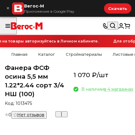
Вегос-М
×
Скачать
Приложение в Google Play
а товары авторизуйтесь в Личном кабинете.
Для отобра
Главная
Каталог
Стройматериалы
Листовые
Фанера ФСФ
1 070 ₽/
шт
осина 5,5 мм
1.22*2.44 сорт 3/4
В наличии
в 4 магазинах
НШ (100)
Код:
1013475
0
Нет отзывов