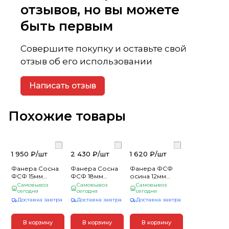
отзывов, но вы можете
быть первым
Совершите покупку и оставьте свой
отзыв об его использовании
Написать отзыв
Похожие товары
1 950 ₽/
шт
2 430 ₽/
шт
1 620 ₽/
шт
Фанера Сосна
Фанера Сосна
Фанера ФСФ
ФСФ 15мм
ФСФ 18мм
осина 12мм
1,22*2,44 SHOP
1,22*2.44 сорт
1.22*2.44 сорт 1/3
Самовывоз
Самовывоз
Самовывоз
(26)
сегодня
сегодня
1/3:3/3 (30)
(33)
сегодня
Доставка завтра
Доставка завтра
Доставка завтра
В корзину
В корзину
В корзину