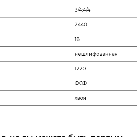
3/4:4/4
2440
18
нешлифованная
1220
ФСФ
хвоя