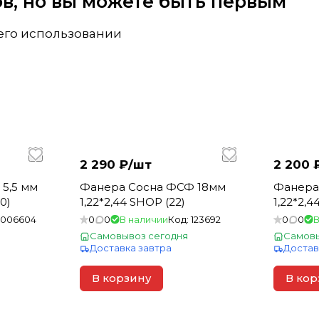
вов, но вы можете быть первым
 его использовании
2 290 ₽/
шт
2 200 
5,5 мм
Фанера Сосна ФСФ 18мм
Фанера
00)
1,22*2,44 SHOP (22)
1,22*2,4
1006604
0
0
В наличии
Код:
123692
0
0
В
Самовывоз сегодня
Самовы
Доставка завтра
Достав
В корзину
В кор