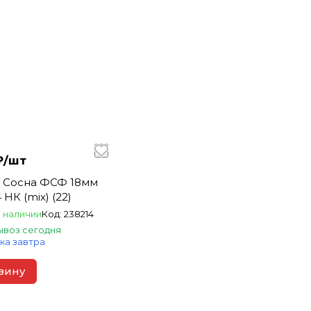
₽/
шт
 Сосна ФСФ 18мм
4 НК (mix) (22)
 наличии
Код:
238214
воз сегодня
ка завтра
зину