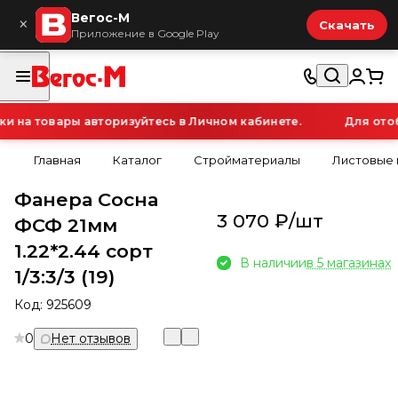
Вегос-М
×
Скачать
Приложение в Google Play
на товары авторизуйтесь в Личном кабинете.
Для отобр
Главная
Каталог
Стройматериалы
Листовые
Фанера Сосна
3 070 ₽/
шт
ФСФ 21мм
1.22*2.44 сорт
В наличии
в 5 магазинах
1/3:3/3 (19)
Код:
925609
0
Нет отзывов