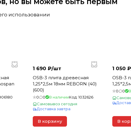
вов, но вы можете быть первым
 его использовании
1 690 ₽/
шт
1 050 ₽
сная
OSB-3 плита древесная
OSB-3 п
nospan
1,25*2,5м 18мм REBORN (40)
1,25*2,
(600)
0
0
В
906180
0
0
В наличии
Код:
1032626
Самовы
Достав
Самовывоз сегодня
Доставка завтра
В корзину
В кор