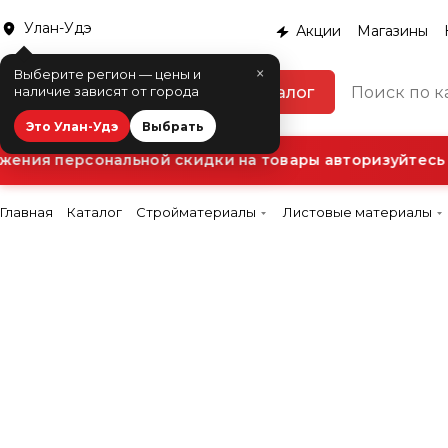
Улан-Удэ
Акции
Магазины
×
Выберите регион — цены и
Каталог
наличие зависят от города
Это Улан-Удэ
Выбрать
ния персональной скидки на товары авторизуйтесь в
Главная
Каталог
Стройматериалы
Листовые материалы