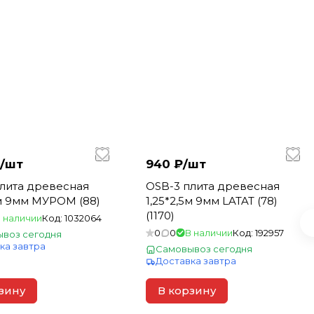
/
шт
940 ₽/
шт
лита древесная
OSB-3 плита древесная
5м 9мм МУРОМ (88)
1,25*2,5м 9мм LATAT (78)
(1170)
 наличии
Код:
1032064
0
0
В наличии
Код:
192957
воз сегодня
ка завтра
Самовывоз сегодня
Доставка завтра
зину
В корзину