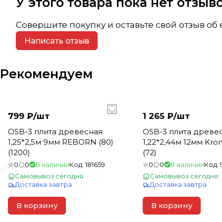
У этого товара пока нет отзы
Совершите покупку и оставьте свой отзыв об
Написать отзыв
Рекомендуем
799 ₽/
шт
1 265 ₽/
шт
OSB-3 плита древесная
OSB-3 плита древе
1,25*2,5м 9мм REBORN (80)
1,22*2,44м 12мм Kro
(1200)
(72)
0
0
В наличии
Код:
181659
0
0
В наличии
Код:
Самовывоз сегодня
Самовывоз сегодня
Доставка завтра
Доставка завтра
В корзину
В корзину