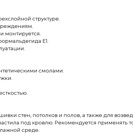
рехслойной структуре.
вреждениям.
 и монтируется.
формальдегида Е1.
луатации.
интетическими смолами.
ужки.
есткостью.
ивки стен, потолков и полов, а также для возве
стила под кровлю. Рекомендуется применять толь
влажной среде.