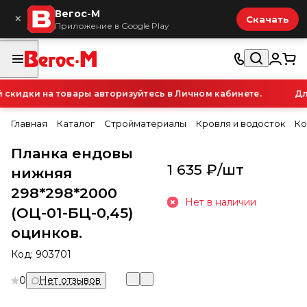
Вегос-М
×
Скачать
Приложение в Google Play
идки на товары авторизуйтесь в Личном кабинете.
Для
Главная
Каталог
Стройматериалы
Кровля и водосток
Ко
Планка ендовы
1 635 ₽/
шт
нижняя
298*298*2000
Нет в наличии
(ОЦ-01-БЦ-0,45)
оцинков.
Код:
903701
0
Нет отзывов