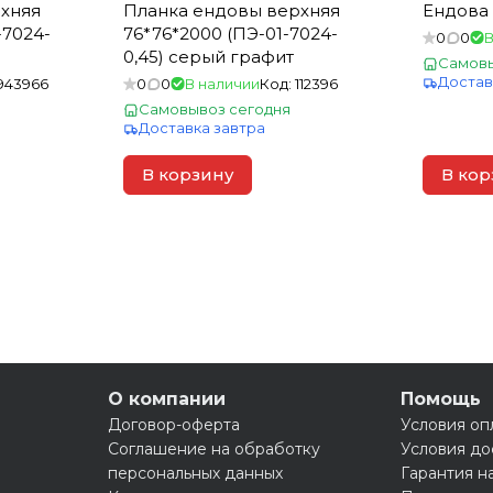
хняя
Планка ендовы верхняя
Ендова 
-7024-
76*76*2000 (ПЭ-01-7024-
0
0
В
0,45) серый графит
Самовы
Достав
943966
0
0
В наличии
Код:
112396
Самовывоз сегодня
Доставка завтра
В корзину
В кор
О компании
Помощь
Договор-оферта
Условия оп
Соглашение на обработку
Условия до
персональных данных
Гарантия н