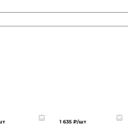
шт
1 635 ₽/
шт