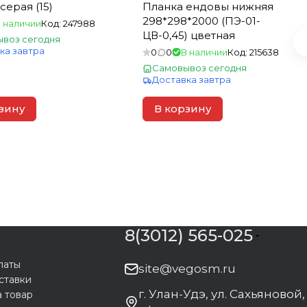
серая (15)
Планка ендовы нижняя
298*298*2000 (ПЭ-01-
 наличии
Код:
247988
ЦВ-0,45) цветная
воз сегодня
ка завтра
0
0
В наличии
Код:
215638
Самовывоз сегодня
Доставка завтра
зину
В корзину
8(3012) 565-025
латы
site@vegosm.ru
ставки
г. Улан-Удэ, ул. Сахьяновой,
а товар