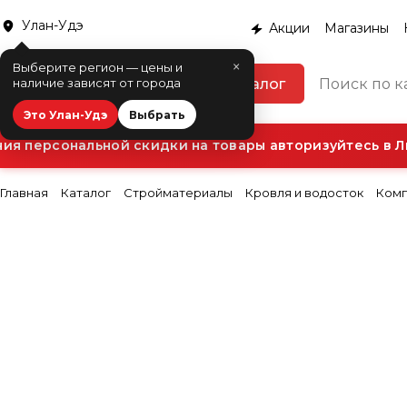
Улан-Удэ
Акции
Магазины
×
Выберите регион — цены и
Каталог
наличие зависят от города
Это Улан-Удэ
Выбрать
я персональной скидки на товары авторизуйтесь в Ли
Главная
Каталог
Стройматериалы
Кровля и водосток
Комп