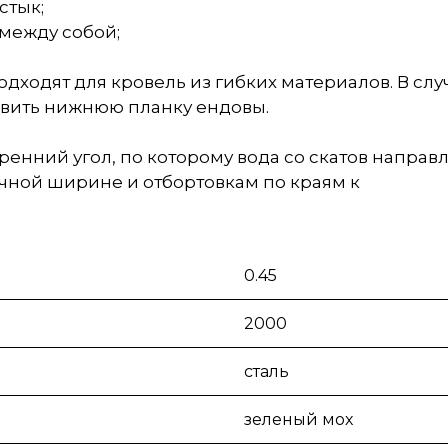
стык;
между собой;
.
дходят для кровель из гибких материалов. В сл
овить нижнюю планку ендовы.
енний угол, по которому вода со скатов направл
очной ширине и отбортовкам по краям к
0.45
2000
сталь
зеленый мох