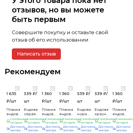
У этого товара пока нет
отзывов, но вы можете
быть первым
Совершите покупку и оставьте свой
отзыв об его использовании
Написать отзыв
Рекомендуем
1 635
539 ₽/
1 360
1 360
539 ₽/
539 ₽/
1 360
₽/
шт
шт
₽/
шт
₽/
шт
шт
шт
₽/
шт
Планка
Ендова
Планка
Планка
Ендова
Ендова
Планка
ендовы
серая
ендовы
ендовы
коричневая
красная
ендовы
нижняя
(15)
верхняя
верхняя
(15)
(15)
верхняя
Самовывоз
Самовывоз
Самовывоз
Самовывоз
Самовывоз
Самовывоз
Самовыво
298*298*2000
сегодня
сегодня
76*76*2000
сегодня
76*76*2000
сегодня
сегодня
сегодня
76*76*200
сегодня
Доставка
Доставка
Доставка
Доставка
Доставка
Доставка
Доставка
(ПЭ-01-
(ПЭ-01-
(ВИК-01-
(ПЭ-01-
завтра
завтра
завтра
завтра
завтра
завтра
завтра
ЦВ-0,45)
7024-
7024-
8017-