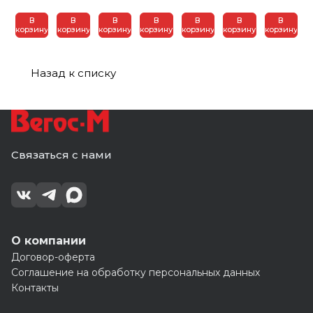
цветная
0,45)
0,45)
0,45)
серый
серый
шоколадн
В
В
В
В
В
В
В
графит
графит
коричн
корзину
корзину
корзину
корзину
корзину
корзину
корзину
Назад к списку
Связаться с нами
О компании
Договор-оферта
Соглашение на обработку персональных данных
Контакты