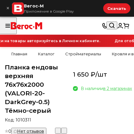
Вегос-М
×
Скачать
Приложение в Google Play
а товары авторизуйтесь в Личном кабинете.
Для отобр
Главная
Каталог
Стройматериалы
Кровля и 
Планка ендовы
1 650 ₽/
шт
верхняя
76х76х2000
В наличии
в 2 магазинах
(VALORI-20-
DarkGrey-0.5)
Тёмно-серый
Код:
1010311
0
Нет отзывов