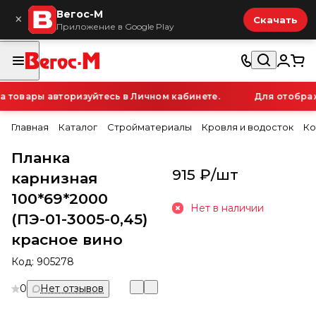
Вегос-М
×
Скачать
Приложение в Google Play
товары авторизуйтесь в Личном кабинете.
Для отображе
Главная
Каталог
Стройматериалы
Кровля и водосток
Ко
Планка
915 ₽/
шт
карнизная
100*69*2000
Нет в наличии
(ПЭ-01-3005-0,45)
красное вино
Код:
905278
0
Нет отзывов