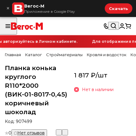
Вегос-М
×
Скачать
Приложение в Google Play
вторизуйтесь в Личном кабинете.
Для отображения перс
Главная
Каталог
Стройматериалы
Кровля и водосток
Ко
Планка конька
1 817 ₽/
шт
круглого
R110*2000
Нет в наличии
(ВИК-01-8017-0,45)
коричневый
шоколад
Код:
907499
0
Нет отзывов