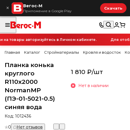
Вегос-М
×
Скачать
Приложение в Google Play
а товары авторизуйтесь в Личном кабинете.
Для отобра
Главная
Каталог
Стройматериалы
Кровля и водосток
Ко
Планка конька
1 810 ₽/
шт
круглого
R110х2000
Нет в наличии
NormanMP
(ПЭ-01-5021-0.5)
синяя вода
Код:
1012436
0
Нет отзывов