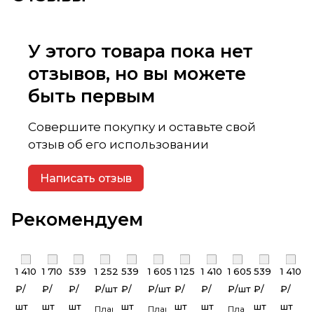
У этого товара пока нет
отзывов, но вы можете
быть первым
Совершите покупку и оставьте свой
отзыв об его использовании
Написать отзыв
Рекомендуем
1 410
1 710
539
1 252
539
1 605
1 125
1 410
1 605
539
1 410
₽/
₽/
₽/
₽/
шт
₽/
₽/
шт
₽/
₽/
₽/
шт
₽/
₽/
шт
шт
шт
шт
шт
шт
шт
шт
Планка
Планка
Планка