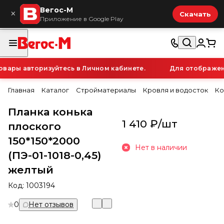
Вегос-М
×
Скачать
Приложение в Google Play
ары авторизуйтесь в Личном кабинете.
Для отображения
Главная
Каталог
Стройматериалы
Кровля и водосток
Ко
Планка конька
1 410 ₽/
шт
плоского
150*150*2000
Нет в наличии
(ПЭ-01-1018-0,45)
желтый
Код:
1003194
0
Нет отзывов