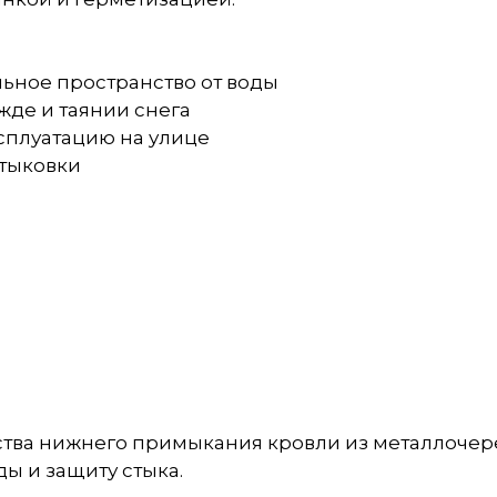
льное пространство от воды
жде и таянии снега
сплуатацию на улице
стыковки
ства нижнего примыкания кровли из металлочер
ы и защиту стыка.