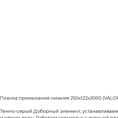
Планка примыкания нижняя 250х122х2000 (VALORI
Тёмно-серый Доборный элемент, устанавливаемы
и отвода воды. Работает совместно с верхней пл