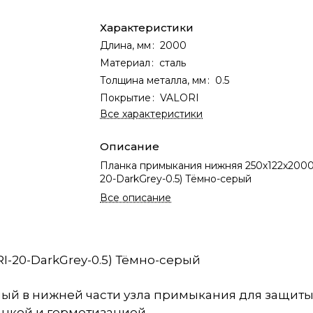
Характеристики
Длина, мм
:
2000
Материал
:
сталь
Толщина металла, мм
:
0.5
Покрытие
:
VALORI
Все характеристики
Описание
Планка примыкания нижняя 250х122х2000
20-DarkGrey-0.5) Тёмно-серый
Все описание
-20-DarkGrey-0.5) Тёмно-серый
й в нижней части узла примыкания для защиты 
анкой и герметизацией.