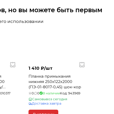
вов, но вы можете быть первым
 его использовании
1 410 ₽/
шт
я
Планка примыкания
000
нижняя 250х122х2000
y/
(ПЭ-01-8017-0,45) шок-кор
 Тёмно-
1010317
0
0
В наличии
Код:
943969
Самовывоз сегодня
Доставка завтра