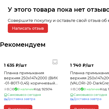
У этого товара пока нет отзы
Совершите покупку и оставьте свой отзыв об
Написать отзыв
Рекомендуем
1 635 ₽/
шт
1 740 ₽/
шт
Планка примыкания
Планка примыкани
верхняя 250х147х2000 (ВИК
верхняя 250х147х2
-01-8017-0,45) коричневый-
(VALORI-20-DarkGre
шоколад
Темный Сланец-0.5)
0
0
В наличии
Код:
925014
0
0
В наличии
Код:
серый
Самовывоз сегодня
Самовывоз сегодня
Доставка завтра
Доставка завтра