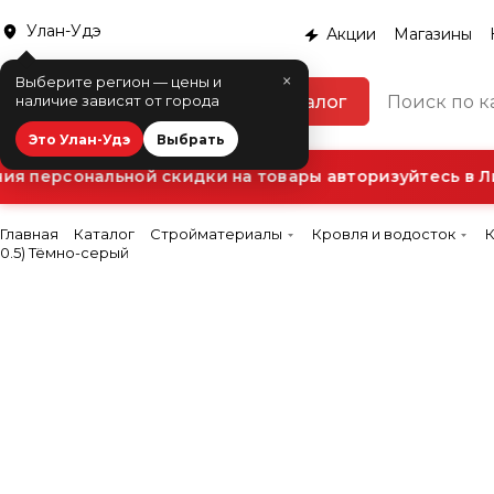
Улан-Удэ
Акции
Магазины
×
Выберите регион — цены и
Каталог
наличие зависят от города
Это Улан-Удэ
Выбрать
 персональной скидки на товары авторизуйтесь в Ли
Главная
Каталог
Стройматериалы
Кровля и водосток
0.5) Тёмно-серый