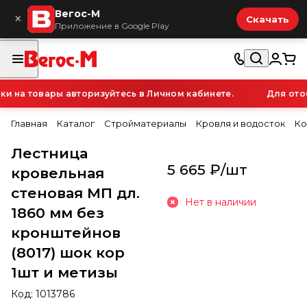
Вегос-М
×
Скачать
Приложение в Google Play
 на товары авторизуйтесь в Личном кабинете.
Для отоб
Главная
Каталог
Стройматериалы
Кровля и водосток
Ко
Лестница
5 665 ₽/
шт
кровельная
стеновая МП дл.
Нет в наличии
1860 мм без
кронштейнов
(8017) шок кор
1шт и метизы
Код:
1013786