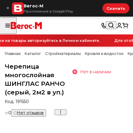
Вегос-М
×
Скачать
Приложение в Google Play
на товары авторизуйтесь в Личном кабинете.
Для отобр
Главная
Каталог
Стройматериалы
Кровля и водосток
Кр
Черепица
Нет в наличии
многослойная
ШИНГЛАС РАНЧО
(серый, 2м2 в уп.)
Код:
191550
0
Нет отзывов