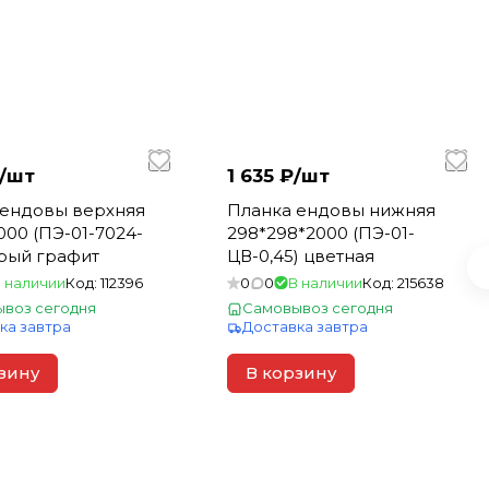
/
шт
1 635 ₽/
шт
 ендовы верхняя
Планка ендовы нижняя
000 (ПЭ-01-7024-
298*298*2000 (ПЭ-01-
ерый графит
ЦВ-0,45) цветная
 наличии
Код:
112396
0
0
В наличии
Код:
215638
воз сегодня
Самовывоз сегодня
ка завтра
Доставка завтра
зину
В корзину