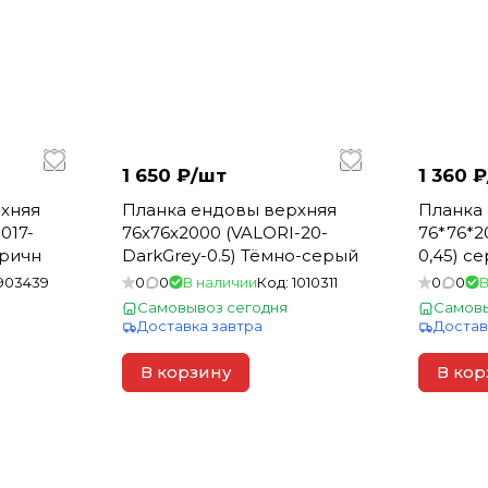
1 650 ₽/
шт
1 360 ₽
хняя
Планка ендовы верхняя
Планка
017-
76х76х2000 (VALORI-20-
76*76*2
оричн
DarkGrey-0.5) Тёмно-серый
0,45) с
903439
0
0
В наличии
Код:
1010311
0
0
В
Самовывоз сегодня
Самовы
Доставка завтра
Достав
В корзину
В кор