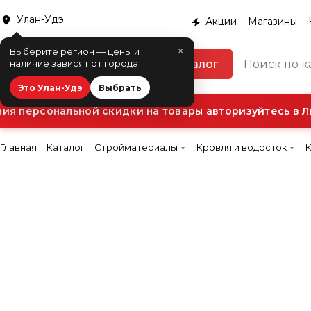
Улан-Удэ
Акции
Магазины
×
Выберите регион — цены и
Каталог
наличие зависят от города
Это Улан-Удэ
Выбрать
я персональной скидки на товары авторизуйтесь в Ли
Главная
Каталог
Стройматериалы
Кровля и водосток