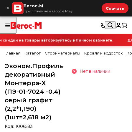
Вегос-М
×
Скачать
Приложение в Google Play
кидки на товары авторизуйтесь в Личном кабинете.
Для
Главная
Каталог
Стройматериалы
Кровля и водосток
Кр
Эконом.Профиль
Нет в наличии
декоративный
Монтерра-Х
(ПЭ-01-7024 -0,4)
серый графит
(2,2*1,190)
(1шт=2,618 м2)
Код:
1006583