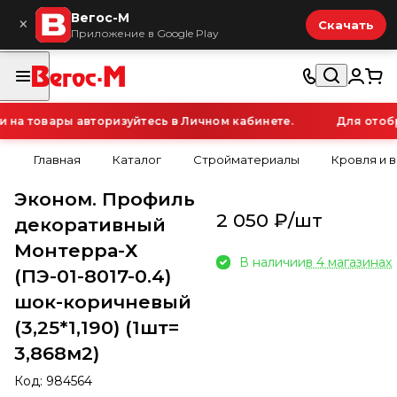
Вегос-М
×
Скачать
Приложение в Google Play
а товары авторизуйтесь в Личном кабинете.
Для отобра
Главная
Каталог
Стройматериалы
Кровля и 
Эконом. Профиль
2 050 ₽/
шт
декоративный
Монтерра-Х
В наличии
в 4 магазинах
(ПЭ-01-8017-0.4)
шок-коричневый
(3,25*1,190) (1шт=
3,868м2)
Код:
984564