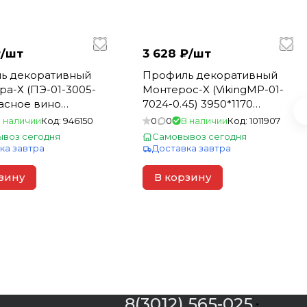
/
шт
3 628 ₽/
шт
ь декоративный
Профиль декоративный
а-Х (ПЭ-01-3005-
Монтерос-X (VikingMP-01-
расное вино
7024-0.45) 3950*1170
90 (1шт=4,701м2)
(1шт=4,622м2) Графитовый
 наличии
Код:
946150
0
0
В наличии
Код:
1011907
серый
воз сегодня
Самовывоз сегодня
ка завтра
Доставка завтра
зину
В корзину
8(3012) 565-025