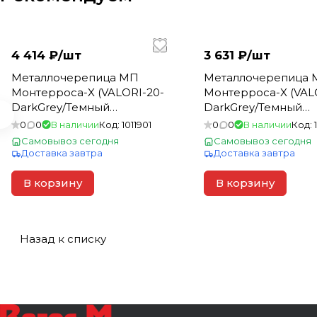
4 414 ₽/
шт
3 631 ₽/
шт
Металлочерепица МП
Металлочерепица 
Монтерроса-X (VALORI-20-
Монтерроса-X (VAL
DarkGrey/Темный
DarkGrey/Темный
Сланец-0.5) 3950*1170
Сланец-0.5) 3250*11
0
0
В наличии
Код:
1011901
0
0
В наличии
Код:
(1шт=4,622м2)
(1шт=3,803м2)
Самовывоз сегодня
Самовывоз сегодня
Доставка завтра
Доставка завтра
В корзину
В корзину
Назад к списку