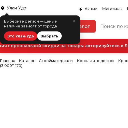
Улан-Удэ
Акции
Магазины
×
Выберите регион — цены и
Каталог
наличие зависят от города
Это Улан-Удэ
Выбрать
я персональной скидки на товары авторизуйтесь в Ли
Главная
Каталог
Стройматериалы
Кровля и водосток
Кров
(3,000*1,170)