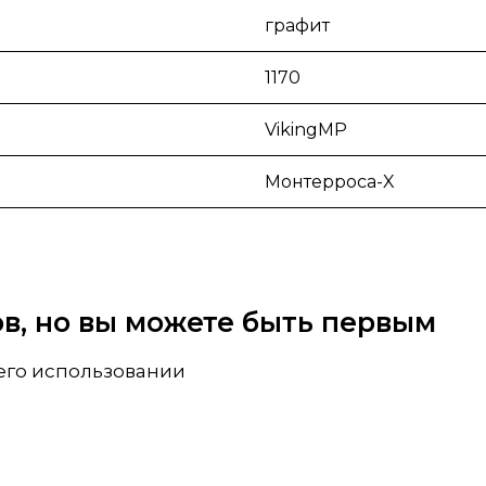
графит
1170
VikingMP
Монтерроса-X
вов, но вы можете быть первым
 его использовании