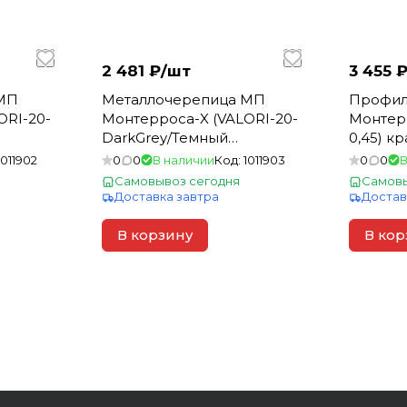
2 481 ₽/
шт
3 455 ₽
МП
Металлочерепица МП
Профил
ORI-20-
Монтерроса-X (VALORI-20-
Монтерр
DarkGrey/Темный
0,45) к
70
Сланец-0.5) 2220*1170
3950*11
1011902
0
0
В наличии
Код:
1011903
0
0
В
(1шт=2,597м2)
Самовывоз сегодня
Самовы
Доставка завтра
Достав
В корзину
В кор