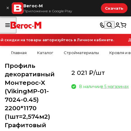
Вегос-М
×
Скачать
Приложение в Google Play
скидки на товары авторизуйтесь в Личном кабинете.
Дл
Главная
Каталог
Стройматериалы
Кровля и 
Профиль
2 021 ₽/
шт
декоративный
Монтерос-X
В наличии
в 5 магазинах
(VikingMP-01-
7024-0.45)
2200*1170
(1шт=2,574м2)
Графитовый