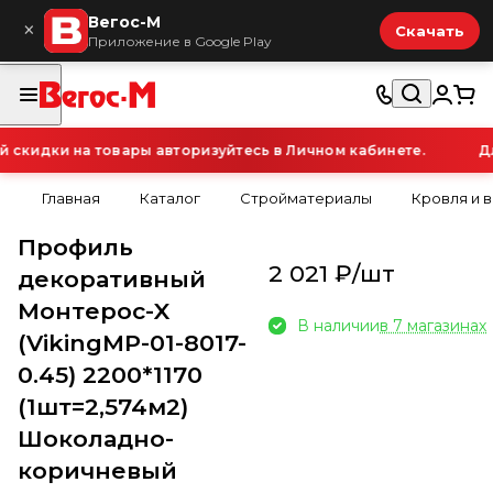
Вегос-М
×
Скачать
Приложение в Google Play
кидки на товары авторизуйтесь в Личном кабинете.
Для
Главная
Каталог
Стройматериалы
Кровля и 
Профиль
2 021 ₽/
шт
декоративный
Монтерос-X
В наличии
в 7 магазинах
(VikingMP-01-8017-
0.45) 2200*1170
(1шт=2,574м2)
Шоколадно-
коричневый