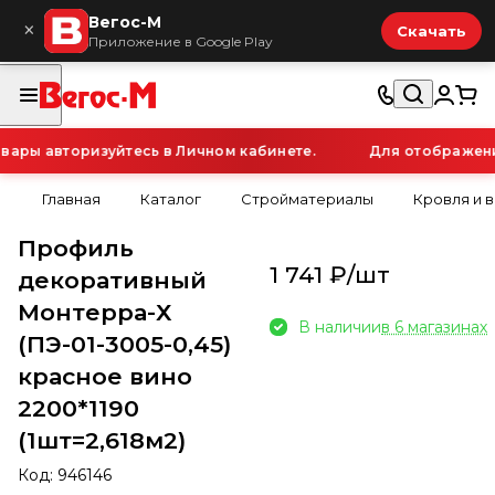
Вегос-М
×
Скачать
Приложение в Google Play
ры авторизуйтесь в Личном кабинете.
Для отображения 
Главная
Каталог
Стройматериалы
Кровля и 
Профиль
1 741 ₽/
шт
декоративный
Монтерра-Х
В наличии
в 6 магазинах
(ПЭ-01-3005-0,45)
красное вино
2200*1190
(1шт=2,618м2)
Код:
946146