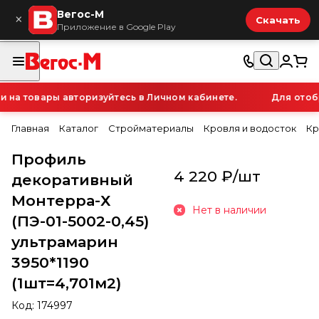
Вегос-М
×
Скачать
Приложение в Google Play
а товары авторизуйтесь в Личном кабинете.
Для отобра
Главная
Каталог
Стройматериалы
Кровля и водосток
Кр
Профиль
4 220 ₽/
шт
декоративный
Монтерра-Х
Нет в наличии
(ПЭ-01-5002-0,45)
ультрамарин
3950*1190
(1шт=4,701м2)
Код:
174997