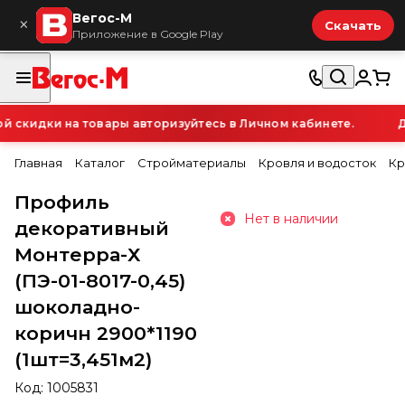
Вегос-М
×
Скачать
Приложение в Google Play
скидки на товары авторизуйтесь в Личном кабинете.
Дл
Главная
Каталог
Стройматериалы
Кровля и водосток
Кр
Профиль
Нет в наличии
декоративный
Монтерра-Х
(ПЭ-01-8017-0,45)
шоколадно-
коричн 2900*1190
(1шт=3,451м2)
Код:
1005831