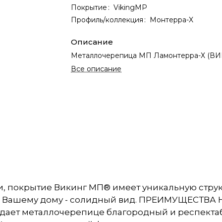
Покрытие
:
VikingMP
Профиль/коллекция
:
Монтерра-X
Описание
Металлочерепица МП Ламонтерра-Х (ВИ
Все описание
 покрытие Викинг МП® имеет уникальную структ
, а Вашему дому - солидный вид. ПРЕИМУЩЕСТ
ридает металлочерепице благородный и респект