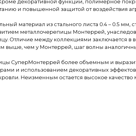
Кроме декоративной функции, полимерное покр
танию и повышенной защитой от воздействия аг
й материал из стального листа 0.4 – 0.5 мм, с
итием металлочерепицы Монтеррей, унаследова
цу. Отличие между коллекциями заключается в в
 мм выше, чем у Монтеррей, шаг волны аналогичн
цы СуперМонтеррей более объемным и выразител
рами и использованием декоративных эффектов,
кровли. Неизменным остается высокое качество