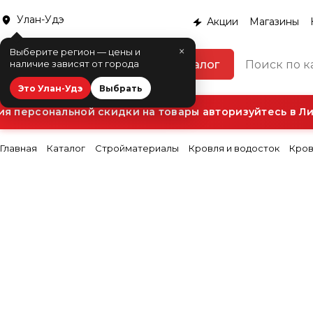
Улан-Удэ
Акции
Магазины
×
Выберите регион — цены и
Каталог
наличие зависят от города
Это Улан-Удэ
Выбрать
персональной скидки на товары авторизуйтесь в Личн
Главная
Каталог
Стройматериалы
Кровля и водосток
Кров