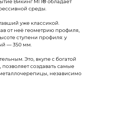
ытие Викинг МП® обладает
рессивной среды.
тавший уже классикой.
в от неё геометрию профиля,
ысоте ступени профиля: у
ый — 350 мм.
ьным. Это, вкупе с богатой
 позволяет создавать самые
 металлочерепицы, независимо