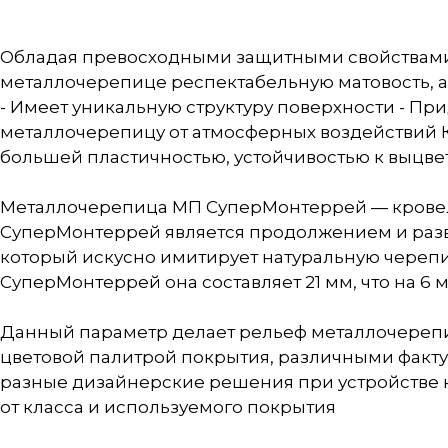
Обладая превосходными защитными свойствами,
металлочерепице респектабельную матовость
- Имеет уникальную структуру поверхности - П
металлочерепицу от атмосферных воздействий 
большей пластичностью, устойчивостью к выцве
Металлочерепица МП СуперМонтеррей — кровельны
СуперМонтеррей является продолжением и разв
который искусно имитирует натуральную черепи
СуперМонтеррей она составляет 21 мм, что на 6
Данный параметр делает рельеф металлочерепи
цветовой палитрой покрытия, различными факту
разные дизайнерские решения при устройстве 
от класса и используемого покрытия