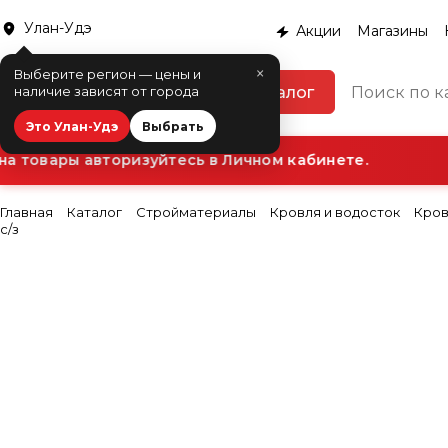
Улан-Удэ
Акции
Магазины
×
Выберите регион — цены и
Каталог
наличие зависят от города
Это Улан-Удэ
Выбрать
товары авторизуйтесь в Личном кабинете.
Дл
Главная
Каталог
Стройматериалы
Кровля и водосток
Кров
с/з