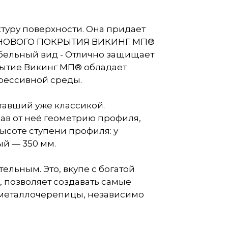
уру поверхности. Она придает
ВА НОВОГО ПОКРЫТИЯ ВИКИНГ МП®
абельный вид - Отлично защищает
ытие Викинг МП® обладает
рессивной среды.
тавший уже классикой.
в от неё геометрию профиля,
ысоте ступени профиля: у
ый — 350 мм.
ьным. Это, вкупе с богатой
 позволяет создавать самые
 металлочерепицы, независимо