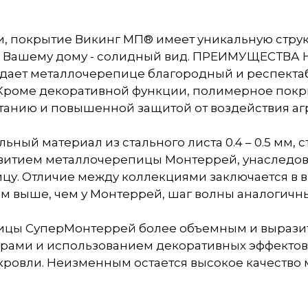
 покрытие Викинг МП® имеет уникальную структ
, а Вашему дому - солидный вид. ПРЕИМУЩЕСТ
ридает металлочерепице благородный и респект
Кроме декоративной функции, полимерное покр
танию и повышенной защитой от воздействия аг
й материал из стального листа 0.4 – 0.5 мм, с
итием металлочерепицы Монтеррей, унаследова
цу. Отличие между коллекциями заключается в в
 мм выше, чем у Монтеррей, шаг волны аналогичн
цы СуперМонтеррей более объемным и выразител
рами и использованием декоративных эффектов,
кровли. Неизменным остается высокое качество