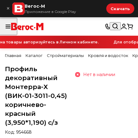
Вегос-М
×
Скачать
Приложение в Google Play
товары авторизуйтесь в Личном кабинете.
Для отображе
Главная
Каталог
Стройматериалы
Кровля и водосток
Кр
Профиль
Нет в наличии
декоративный
Монтерра-Х
(ВИК-01-3011-0,45)
коричнево-
красный
(3,950*1,190) с/з
Код:
954668