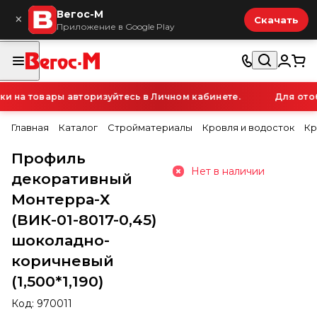
Вегос-М
×
Скачать
Приложение в Google Play
на товары авторизуйтесь в Личном кабинете.
Для отоб
Главная
Каталог
Стройматериалы
Кровля и водосток
Кр
Профиль
Нет в наличии
декоративный
Монтерра-Х
(ВИК-01-8017-0,45)
шоколадно-
коричневый
(1,500*1,190)
Код:
970011