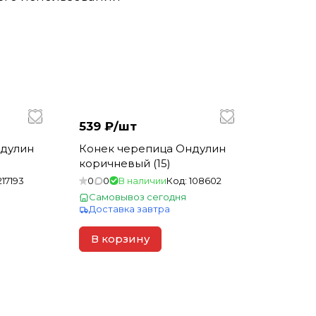
539 ₽/
шт
ндулин
Конек черепица Ондулин
коричневый (15)
217193
0
0
В наличии
Код:
108602
Самовывоз сегодня
Доставка завтра
В корзину