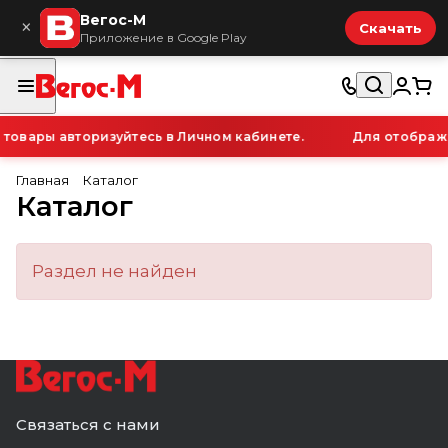
Вегос-М
×
Скачать
Приложение в Google Play
овары авторизуйтесь в Личном кабинете.
Для отображе
Главная
Каталог
Каталог
Раздел не найден
Связаться с нами