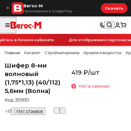
Вегос-М
×
Скачать
Приложение в Google Play
тесь в Личном кабинете.
Для отображения персональной
Главная
Каталог
Стройматериалы
Кровля и водосток
Кр
Шифер 8-ми
419 ₽/
шт
волновый
(1,75*1,13) (40/112)
Нет в наличии
5,6мм (Волна)
Код:
251930
0
Нет отзывов