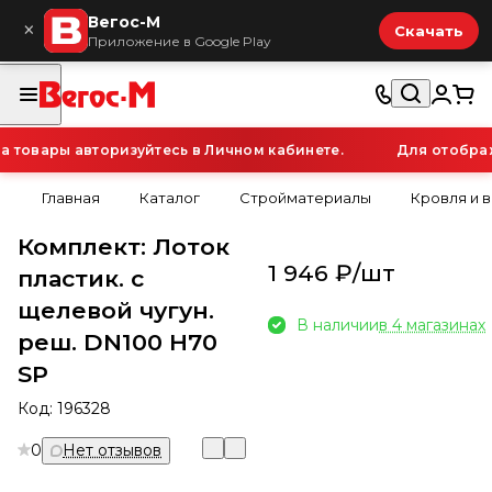
Вегос-М
×
Скачать
Приложение в Google Play
товары авторизуйтесь в Личном кабинете.
Для отображе
Главная
Каталог
Стройматериалы
Кровля и 
Комплект: Лоток
1 946 ₽/
шт
пластик. с
щелевой чугун.
В наличии
в 4 магазинах
реш. DN100 H70
SP
Код:
196328
0
Нет отзывов