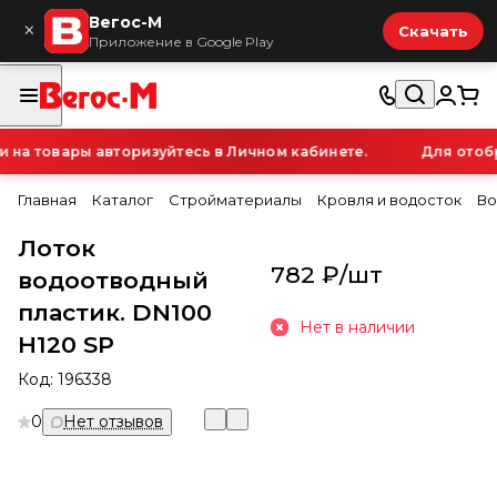
Вегос-М
×
Скачать
Приложение в Google Play
а товары авторизуйтесь в Личном кабинете.
Для отобра
Главная
Каталог
Стройматериалы
Кровля и водосток
Во
Лоток
782 ₽/
шт
водоотводный
пластик. DN100
Нет в наличии
H120 SP
Код:
196338
0
Нет отзывов